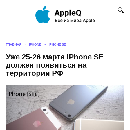
Перейти
к
содержанию
ГЛАВНАЯ
»
IPHONE
»
IPHONE SE
Уже 25-26 марта iPhone SE
должен появиться на
территории РФ