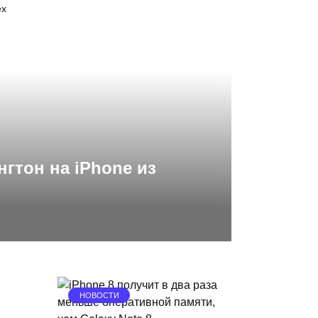
ех
нгтон на iPhone из
НОВОСТИ