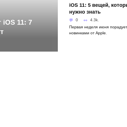
iOS 11: 5 вещей, кото
нужно знать
0
4.3k.
 iOS 11: 7
Первая неделя июня порадует
т
новинками от Apple.