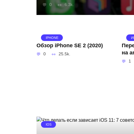
0
6.3k.
IPHONE
И
Обзор iPhone SE 2 (2020)
Пере
на a
0
25.5k.
1
IOS