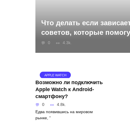
Что делать если зависает
советов, которые помогу
0
4.3k.
APPLE WATCH
Возможно ли подключить
Apple Watch к Android-
смартфону?
0
4.8k.
Едва появившись на мировом
рынке, “