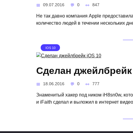
09.07.2016
0
847
Не так давно компания Apple предоставил
количество людей в течении нескольких дн
IOS 10
Сделан джейлбрейк 
18.06.2016
0
777
Знаменитый хакер под ником iH8sn0w, ко
и iFaith сделал и выложил в интернет виде