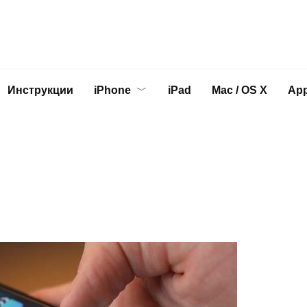
Инструкции
iPhone
iPad
Mac / OS X
App