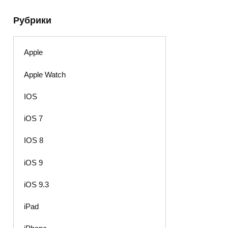
Рубрики
Apple
Apple Watch
IOS
iOS 7
IOS 8
iOS 9
iOS 9.3
iPad