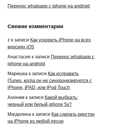
Перенос whatsapp с iphone на android
Свежие комментарии
z
к записи
Как ускорить iPhone на всех
версиях iOS
Анастасия
к записи
Перенос whatsapp с
iphone на android
Маришка
к записи
Как исправить
ITunes, когда он не синхронизируется с
iPhone, IPAD, или IPod Touch
Аноним
к записи
Какой выбрать:
черный или белый iphone 5s?
Магдалина
к записи
Как сделать рингтон
на iPhone из любой песни