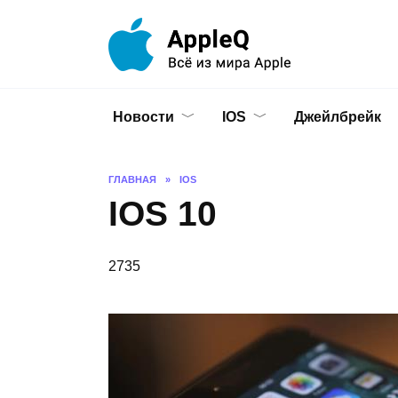
Перейти
к
содержанию
Новости
IOS
Джейлбрейк
ГЛАВНАЯ
»
IOS
IOS 10
2735