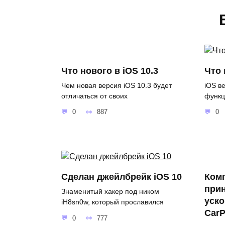
Что нового в iOS 10.3
Что 
Чем новая версия iOS 10.3 будет
iOS в
отличаться от своих
функц
0
887
0
Сделан джейлбрейк iOS 10
Ком
прин
Знаменитый хакер под ником
уск
iH8sn0w, который прославился
CarP
0
777