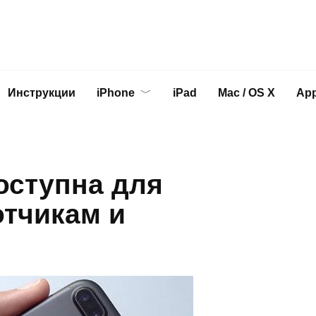
Инструкции
iPhone
iPad
Mac / OS X
App
доступна для
отчикам и