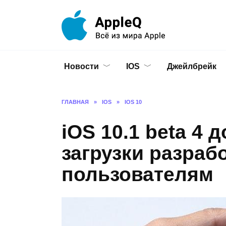
Перейти
к
содержанию
Новости
IOS
Джейлбрейк
ГЛАВНАЯ
»
IOS
»
IOS 10
iOS 10.1 beta 4 
загрузки разраб
пользователям