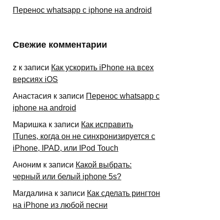
Перенос whatsapp с iphone на android
Свежие комментарии
z
к записи
Как ускорить iPhone на всех
версиях iOS
Анастасия
к записи
Перенос whatsapp с
iphone на android
Маришка
к записи
Как исправить
ITunes, когда он не синхронизируется с
iPhone, IPAD, или IPod Touch
Аноним
к записи
Какой выбрать:
черный или белый iphone 5s?
Магдалина
к записи
Как сделать рингтон
на iPhone из любой песни