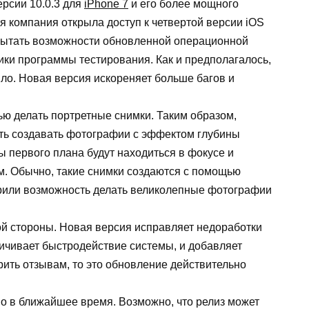
рсии 10.0.3 для
iPhone 7
и его более мощного
ая компания открыла доступ к четвертой версии iOS
Испытать возможности обновленной операционной
ики программы тестирования. Как и предполагалось,
ло. Новая версия искореняет больше багов и
ью делать портретные снимки. Таким образом,
ь создавать фотографии с эффектом глубины
ты первого плана будут находиться в фокусе и
м. Обычно, такие снимки создаются с помощью
арили возможность делать великолепные фотографии
й стороны. Новая версия исправляет недоработки
личивает быстродействие системы, и добавляет
рить отзывам, то это обновление действительно
о в ближайшее время. Возможно, что релиз может