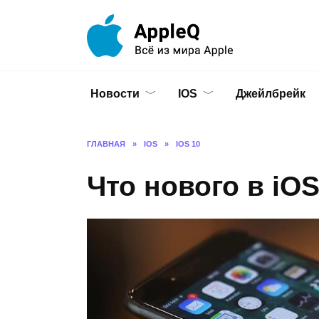
Перейти
к
содержанию
Новости
IOS
Джейлбрейк
ГЛАВНАЯ
»
IOS
»
IOS 10
Что нового в iOS