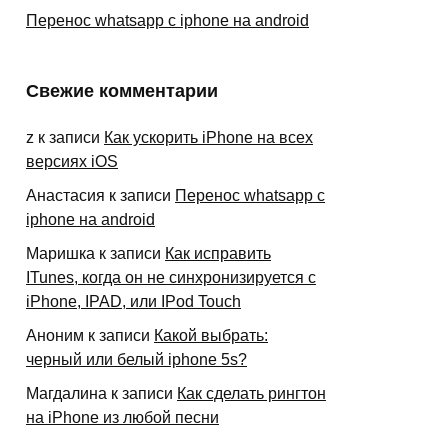
Перенос whatsapp с iphone на android
Свежие комментарии
z
к записи
Как ускорить iPhone на всех
версиях iOS
Анастасия
к записи
Перенос whatsapp с
iphone на android
Маришка
к записи
Как исправить
ITunes, когда он не синхронизируется с
iPhone, IPAD, или IPod Touch
Аноним
к записи
Какой выбрать:
черный или белый iphone 5s?
Магдалина
к записи
Как сделать рингтон
на iPhone из любой песни