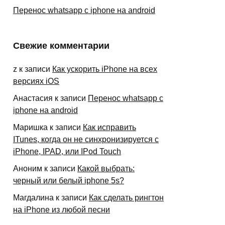
Перенос whatsapp с iphone на android
Свежие комментарии
z
к записи
Как ускорить iPhone на всех
версиях iOS
Анастасия
к записи
Перенос whatsapp с
iphone на android
Маришка
к записи
Как исправить
ITunes, когда он не синхронизируется с
iPhone, IPAD, или IPod Touch
Аноним
к записи
Какой выбрать:
черный или белый iphone 5s?
Магдалина
к записи
Как сделать рингтон
на iPhone из любой песни