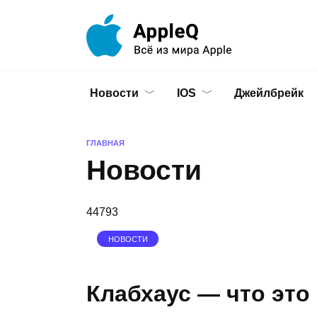
Перейти
к
содержанию
Новости
IOS
Джейлбрейк
ГЛАВНАЯ
Новости
44793
НОВОСТИ
Клабхаус — что это 