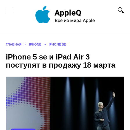
Перейти
к
содержанию
ГЛАВНАЯ
»
IPHONE
»
IPHONE SE
iPhone 5 se и iPad Air 3
поступят в продажу 18 марта