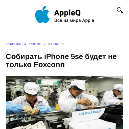
Перейти
к
содержанию
ГЛАВНАЯ
»
IPHONE
»
IPHONE SE
Собирать iPhone 5se будет не
только Foxconn