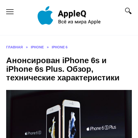
Перейти
к
содержанию
ГЛАВНАЯ
»
IPHONE
»
IPHONE 6
Анонсирован iPhone 6s и
iPhone 6s Plus. Обзор,
технические характеристики