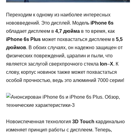
Переходим к одному из наиболее интересных
нововведений. Это дисплей. Модель
iPhone
6
s
обладает дисплеем в
4,7 дюйма
в то время, как
iPhone
6
s
Plus
может похвастаться дисплеем в
5,5
дюймов
. В обоих случаях, он надежно защищен от
физических повреждений, царапин и пыли, что
является заслугой сверхпрочного стекла
Ion
–
X
. К
слову, корпус новинок также может похвастаться
особой прочностью, ведь это алюминий 7000 серии!
Новоиспеченная технология
3
D
Touch
кардинально
изменяет принцип работы с дисплеем. Теперь,