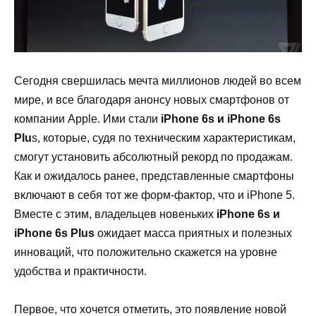
Сегодня свершилась мечта миллионов людей во всем
мире, и все благодаря анонсу новых смартфонов от
компании
Apple
. Ими стали
iPhone
6
s
и
iPhone
6
s
Plu
s
, которые, судя по техническим характеристикам,
смогут установить абсолютный рекорд по продажам.
Как и ожидалось ранее, представленные смартфоны
включают в себя тот же форм-фактор, что и
iPhone
5.
Вместе с этим, владельцев новеньких
iPhone
6
s
и
iPhone
6
s
Plus
ожидает масса приятных и полезных
инноваций, что положительно скажется на уровне
удобства и практичности.
Первое, что хочется отметить, это появление новой