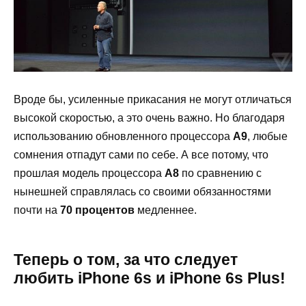
Вроде бы, усиленные прикасания не могут отличаться
высокой скоростью, а это очень важно. Но благодаря
использованию обновленного процессора
A
9
, любые
сомнения отпадут сами по себе. А все потому, что
прошлая модель процессора
A
8
по сравнению с
нынешней справлялась со своими обязанностями
почти на
70 процентов
медленнее.
Теперь о том, за что следует
любить
iPhone
6
s
и
iPhone
6
s
Plus
!