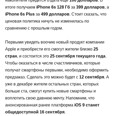
накопителя придется отдать еще
100 долларов
. В
итоге получаем
iPhone
6
s
128 Гб
за
399 долларов
, а
iPhone
6
s
Plus
за
499 долларов
. Стоит сказать, что
ценовая политика ничуть не изменилась по
сравнению с прошлым годом.
Первыми увидеть воочию новый продукт компании
Apple
и приобрести его смогут жители близко
25
стран
, и состоится это
25 сентября текущего года
.
Чтобы оказаться в числе счастливчиков, которые
получат смартфоны первыми, необходимо оформить
предзаказ. Сделать это можно будет с
12 сентября
. А
уже в декабре жители остальных стран, которых
больше ста, смогут купить новые смартфоны и
воплотить свою давнюю мечту. Напомним, что
анонсированная ранее платформа
iOS
9 станет
общедоступной 16 сентября
.