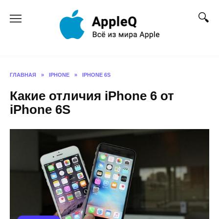
Перейти
к
содержанию
ГЛАВНАЯ
»
IPHONE
»
IPHONE 6S
Какие отличия iPhone 6 от
iPhone 6S