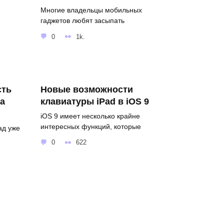
Многие владельцы мобильных
гаджетов любят засыпать
0
1k.
сть
Новые возможности
ла
клавиатуры iPad в iOS 9
iOS 9 имеет несколько крайне
интересных функций, которые
ад уже
0
622