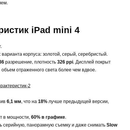
лем.
истик iPad mini 4
.
 варианта корпуса: золотой, серый, серебристый.
36
разрешение, плотность
326 ppi
. Дисплей покрыт
бъем отраженного света более чем вдвое.
вив
6,1 мм
, что на
18%
лучше предыдущей версии,
т в мощности,
60% в графике
.
ять серийную, панорамную съемку и даже снимать
Slow