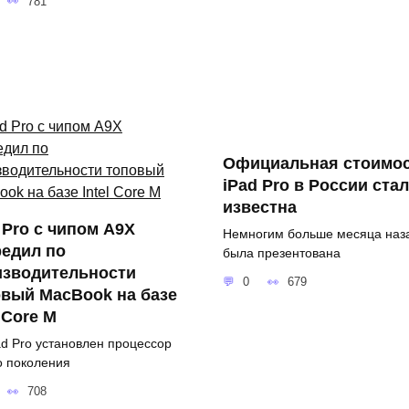
781
Официальная стоимо
iPad Pro в России ста
известна
 Pro с чипом A9X
Немногим больше месяца наз
редил по
была презентована
изводительности
0
679
вый MacBook на базе
l Core M
ad Pro установлен процессор
о поколения
708