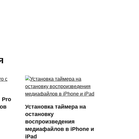
я
 Pro
мов
Установка таймера на
остановку
воспроизведения
медиафайлов в iPhone и
iPad