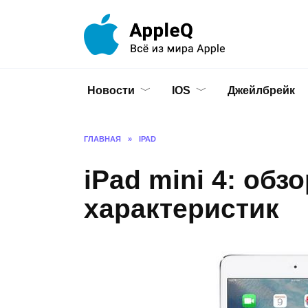
Перейти
к
содержанию
Новости
IOS
Джейлбрейк
ГЛАВНАЯ
»
IPAD
iPad mini 4: обз
характеристик