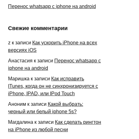
Перенос whatsapp с iphone на android
Свежие комментарии
z
к записи
Как ускорить iPhone на всех
версиях iOS
Анастасия
к записи
Перенос whatsapp с
iphone на android
Маришка
к записи
Как исправить
ITunes, когда он не синхронизируется с
iPhone, IPAD, или IPod Touch
Аноним
к записи
Какой выбрать:
черный или белый iphone 5s?
Магдалина
к записи
Как сделать рингтон
на iPhone из любой песни