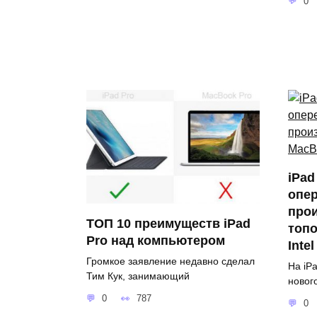
0
iPad
опе
про
ТОП 10 преимуществ iPad
топо
Pro над компьютером
Inte
Громкое заявление недавно сделал
На iP
Тим Кук, занимающий
новог
0
787
0