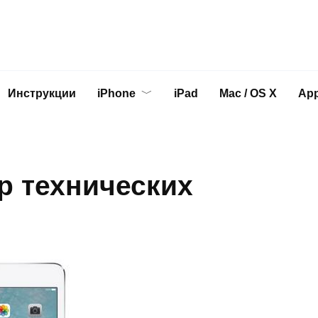
Инструкции
iPhone
iPad
Mac / OS X
App
ор технических