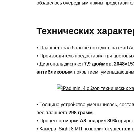
обзавелось очередным ярким представите
Технических характер
• Планшет стал больше походить на iPad Air
• Производитель предоставил три цветовых
• Диагональ дисплея
7,9 дюймов
,
2048×15
антибликовым
покрытием, уменьшающим о
• Толщина устройства уменьшилась, соста
вес планшета
298 грамм.
• Процессор марки
A8
подарил
30%
прирос
• Камера iSight 8 МП позволит осуществл