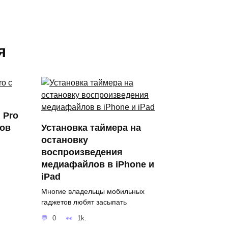
я
 Pro
мов
Установка таймера на
остановку
воспроизведения
медиафайлов в iPhone и
iPad
Многие владельцы мобильных
гаджетов любят засыпать
0
1k.