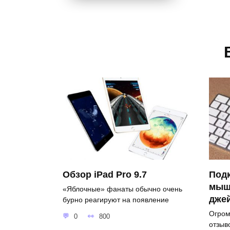
Обзор iPad Pro 9.7
Под
мышк
«Яблочные» фанаты обычно очень
дже
бурно реагируют на появление
Огром
0
800
отзыв