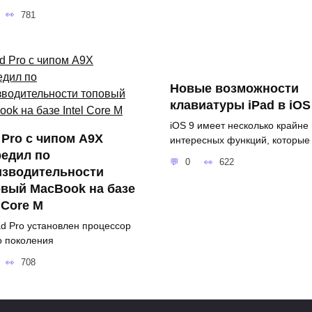
781
Новые возможности
клавиатуры iPad в iOS
iOS 9 имеет несколько крайне
 Pro с чипом A9X
интересных функций, которые
редил по
0
622
изводительности
вый MacBook на базе
l Core M
ad Pro установлен процессор
о поколения
708