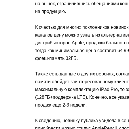
на рынок, ограничившись обещаниями конц
на продукцию.
К счастью для многих поклонников новино
каналов цену можно узнать из альтернатив
дистрибьюторов Apple, продажи большого п
тогда как минимальная цена составит 64 9
флеш-память 32ГБ.
Также есть данные о других версиях, согл
памяти обойдет заинтересованному клиенту
максимальную комплектацию iPad Pro, то за
(128ГБ+поддержка LTE). Конечно, все указ
продаж еще 2-3 недели.
К сведению, новинку публика увидела в се
приобрести можно стилус ApplePencil, спо