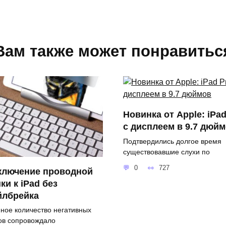
Вам также может понравитьс
Новинка от Apple: iPad
с дисплеем в 9.7 дюй
Подтвердились долгое время
существовавшие слухи по
0
727
ключение проводной
и к iPad без
йлбрейка
ное количество негативных
ов сопровождало