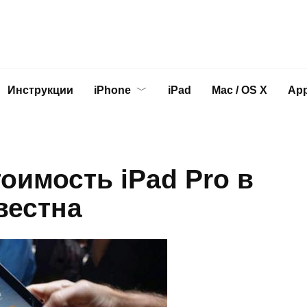
Инструкции
iPhone
iPad
Mac / OS X
App
оимость iPad Pro в
вестна