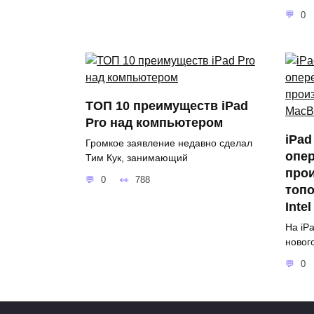
0
ТОП 10 преимуществ iPad
Pro над компьютером
iPad
Громкое заявление недавно сделал
опе
Тим Кук, занимающий
про
0
788
топо
Inte
На iP
новог
0