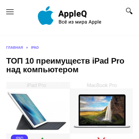
Перейти
к
содержанию
ГЛАВНАЯ
»
IPAD
ТОП 10 преимуществ iPad Pro
над компьютером
IPAD