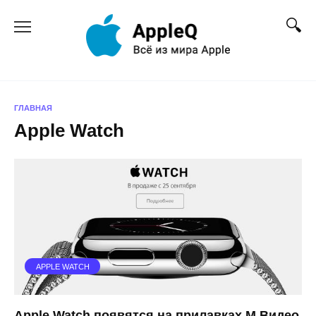
Перейти
к
содержанию
ГЛАВНАЯ
Apple Watch
APPLE WATCH
Apple Watch появятся на прилавках М.Видео