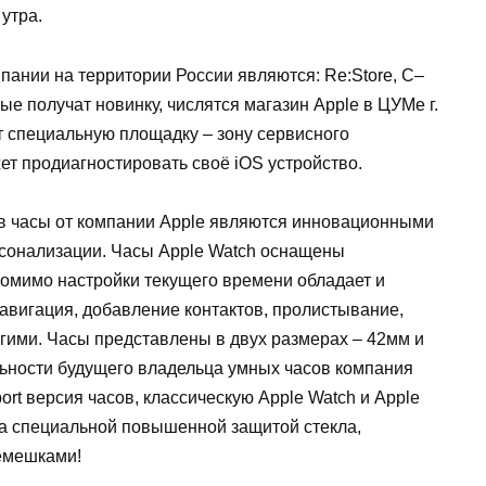
 утра.
ании на территории России являются:
Re
:
Store
,
C
–
рые получат новинку, числятся магазин
Apple
в ЦУМе г.
т специальную площадку – зону сервисного
ет продиагностирова
ть своё
iOS
устройство.
в часы от компании
Apple
являются инновационными
рсонализации. Часы
Apple
Watch
оснащены
помимо настройки текущего времени обладает и
авигация, добавление контактов, пролистывание,
гими. Часы представлены в двух размерах – 42мм и
ьност
и будущего владельца умных часов компания
ort
версия часов, классическую
Apple
Watch
и
Apple
а специальной повышенной защитой стекла,
емешками!