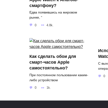
смартфону?
Едва появившись на мировом
рынке, “
0
4.8k.
Исп
Как сделать обои для
Wat
смарт-часов Apple
С вых
самостоятельно?
опера
При постоянном пользовании каким-
0
либо устройством
0
1k.