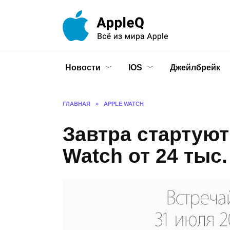
Перейти
к
содержанию
Новости
IOS
Джейлбрейк
ГЛАВНАЯ
»
APPLE WATCH
Завтра стартуют
Watch от 24 тыс.