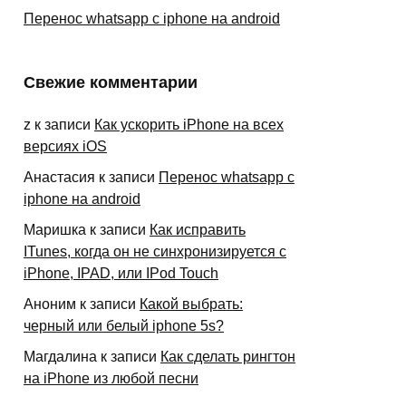
Перенос whatsapp с iphone на android
Свежие комментарии
z
к записи
Как ускорить iPhone на всех
версиях iOS
Анастасия
к записи
Перенос whatsapp с
iphone на android
Маришка
к записи
Как исправить
ITunes, когда он не синхронизируется с
iPhone, IPAD, или IPod Touch
Аноним
к записи
Какой выбрать:
черный или белый iphone 5s?
Магдалина
к записи
Как сделать рингтон
на iPhone из любой песни