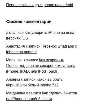
Перенос whatsapp с iphone на android
Свежие комментарии
z
к записи
Как ускорить iPhone на всех
версиях iOS
Анастасия
к записи
Перенос whatsapp с
iphone на android
Маришка
к записи
Как исправить
ITunes, когда он не синхронизируется с
iPhone, IPAD, или IPod Touch
Аноним
к записи
Какой выбрать:
черный или белый iphone 5s?
Магдалина
к записи
Как сделать рингтон
на iPhone из любой песни