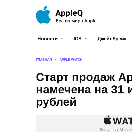
Перейти
к
содержанию
Новости
IOS
Джейлбрейк
ГЛАВНАЯ
»
APPLE WATCH
Старт продаж Ap
намечена на 31 
рублей