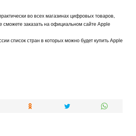
практически
во
всех
магазинах
цифровых
товаров
,
е
сможете
заказать
на
официальном
сайте
Apple
ссии
список
стран
в
которых
можно
будет
купить
Apple