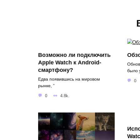
Возможно ли подключить
Обзо
Apple Watch к Android-
Обнов
смартфону?
было 
Едва появившись на мировом
0
рынке, “
0
4.8k.
Исп
Wat