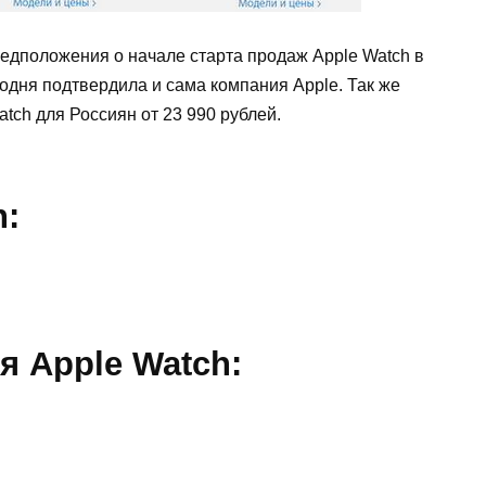
редположения
о
начале
старта
продаж
Apple
Watch
в
годня
подтвердила
и
сама
компания
Apple
.
Так
же
atch
для
Россиян
от
23
990
рублей
.
h
:
 Apple Watch: