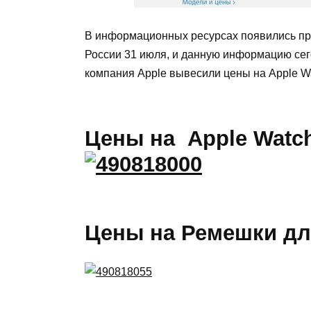
В
информационных
ресурсах
появились
п
России
31
июля
,
и
данную
информацию
се
компания
Apple
вывесили
цены
на
Apple
W
Цены
на
Apple
Watc
Цены на Ремешки для