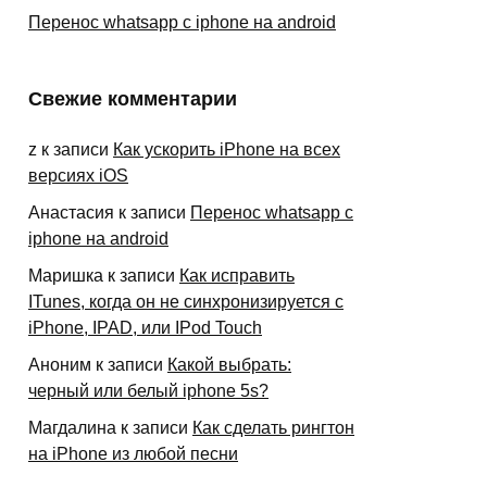
Перенос whatsapp с iphone на android
Свежие комментарии
z
к записи
Как ускорить iPhone на всех
версиях iOS
Анастасия
к записи
Перенос whatsapp с
iphone на android
Маришка
к записи
Как исправить
ITunes, когда он не синхронизируется с
iPhone, IPAD, или IPod Touch
Аноним
к записи
Какой выбрать:
черный или белый iphone 5s?
Магдалина
к записи
Как сделать рингтон
на iPhone из любой песни