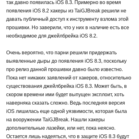
так
давно
появилась
iOS
8
.
3
.
Примерно
во
время
появления
iOS
8
.
2
хакеры
из
TaiGJBreak
решили
не
давать
публичный
доступ
к
инструменту
взлома
этой
прошивки
.
Но
заверили
,
что
у
них
в
наличие
есть
все
необходимое
для
джейлбрейка
iOS
8
.
2
.
Очень
вероятно
,
что
парни
решили
придержать
выявленные
дыры
до
появления
iOS
8
.
3
,
поскольку
про
релиз
данной
прошивки
давно
было
известно
.
Пока
нет
никаких
заявлений
от
хакеров
,
относительно
существования
джейлбрейка
iOS
8
.
3
.
Может
быть
,
в
скором
времени
ими
будет
выпущен
эксплоит
,
хоть
наверняка
сказать
сложно
.
Ведь
последняя
версия
iOS
лишилась
еще
одной
уязвимости
,
которая
была
на
вооружении
TaiGJBreak
.
Нашли
хакеры
дополнительные
лазейки
,
или
нет
,
пока
неясно
.
Остается
лишь
надеяться
,
что
в
защите
iOS
8
.
3
будут