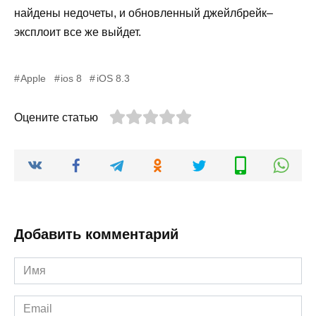
найдены
недочеты
,
и
обновленный
джейлбрейк
–
эксплоит
все
же
выйдет
.
Apple
ios 8
iOS 8.3
Оцените статью
Добавить комментарий
Имя
*
Email