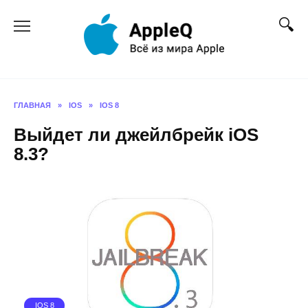
Перейти
к
содержанию
ГЛАВНАЯ
»
IOS
»
IOS 8
Выйдет ли джейлбрейк iOS
8.3?
IOS 8