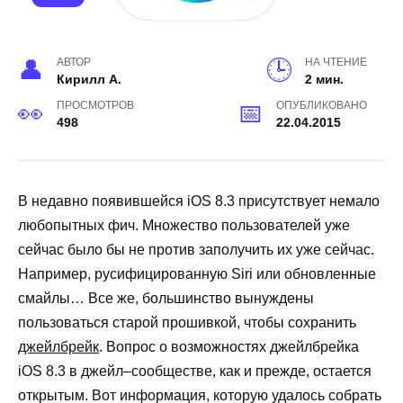
АВТОР
НА ЧТЕНИЕ
Кирилл А.
2 мин.
ПРОСМОТРОВ
ОПУБЛИКОВАНО
498
22.04.2015
В
недавно
появившейся
iOS
8
.
3
присутствует
немало
любопытных
фич
.
Множество
пользователей
уже
сейчас
было
бы
не
против
заполучить
их
уже
сейчас
.
Например
,
русифицированную
Siri
или
обновленные
смайлы
…
Все
же
,
большинство
вынуждены
пользоваться
старой
прошивкой
,
чтобы
сохранить
джейлбрейк
.
Вопрос
о
возможностях
джейлбрейка
iOS
8
.
3
в
джейл
–
сообществе
,
как
и
прежде
,
остается
открытым
.
Вот
информация
,
которую
удалось
собрать