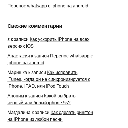
Перенос whatsapp с iphone на android
Свежие комментарии
z
к записи
Как ускорить iPhone на всех
версиях iOS
Анастасия
к записи
Перенос whatsapp с
iphone на android
Маришка
к записи
Как исправить
ITunes, когда он не синхронизируется с
iPhone, IPAD, или IPod Touch
Аноним
к записи
Какой выбрать:
черный или белый iphone 5s?
Магдалина
к записи
Как сделать рингтон
на iPhone из любой песни