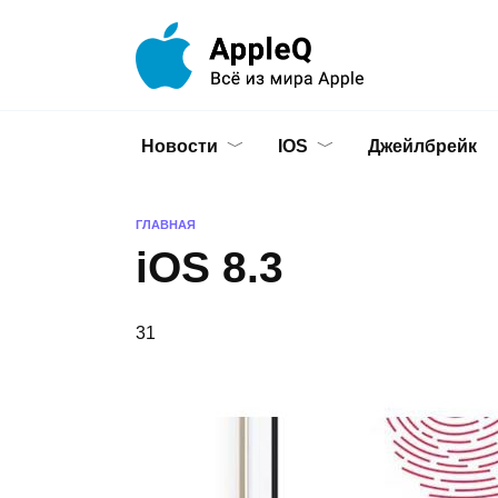
Перейти
к
содержанию
Новости
IOS
Джейлбрейк
ГЛАВНАЯ
iOS 8.3
31