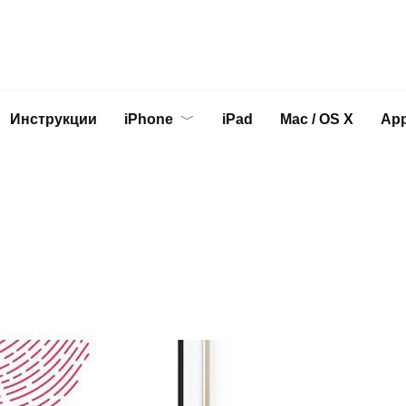
Инструкции
iPhone
iPad
Mac / OS X
App