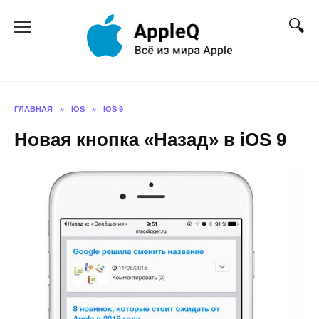
Перейти
к
содержанию
ГЛАВНАЯ
»
IOS
»
IOS 9
Новая кнопка «Назад» в iOS 9