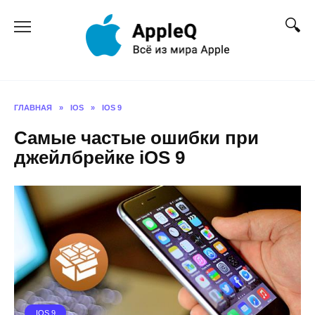
Перейти
к
содержанию
ГЛАВНАЯ
»
IOS
»
IOS 9
Самые частые ошибки при
джейлбрейке iOS 9
IOS 9