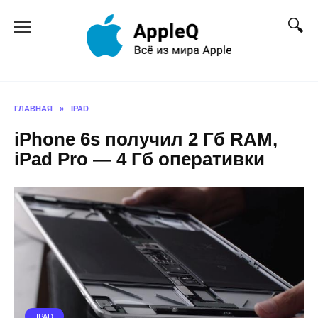
Перейти
к
содержанию
ГЛАВНАЯ
»
IPAD
iPhone 6s получил 2 Гб RAM,
iPad Pro — 4 Гб оперативки
IPAD