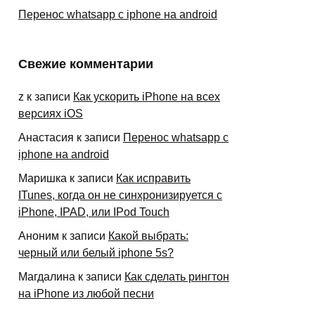
Перенос whatsapp с iphone на android
Свежие комментарии
z
к записи
Как ускорить iPhone на всех
версиях iOS
Анастасия
к записи
Перенос whatsapp с
iphone на android
Маришка
к записи
Как исправить
ITunes, когда он не синхронизируется с
iPhone, IPAD, или IPod Touch
Аноним
к записи
Какой выбрать:
черный или белый iphone 5s?
Магдалина
к записи
Как сделать рингтон
на iPhone из любой песни