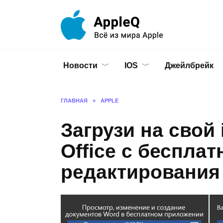
Перейти
к
содержанию
Новости
IOS
Джейлбрейк
ГЛАВНАЯ
»
APPLE
Загрузи на свой 
Office с беспла
редактирования