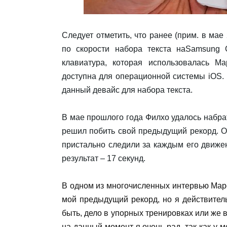
Следует отметить, что ранее (прим. в мае
по скорости набора текста на
Samsung G
клавиатура, которая использовалась М
доступна для операционной системы
iOS
.
данный девайс для набора текста.
В мае прошлого года Филхо удалось набрать
решил побить свой предыдущий рекорд. О
пристально следили за каждым его движен
результат – 17 секунд.
В одном из многочисленных интервью Марс
мой предыдущий рекорд, но я действител
быть, дело в упорных тренировках или же
на данный момент я очень рад, так как у 