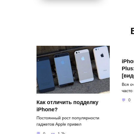
iPho
Plus
[вид
Вся о
часто
0
Как отличить подделку
iPhone?
Постоянный рост популярности
гаджетов Apple привел
0
1.2k.