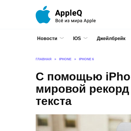
Перейти
к
содержанию
Новости
IOS
Джейлбрейк
ГЛАВНАЯ
»
IPHONE
»
IPHONE 6
С помощью iPhon
мировой рекорд
текста