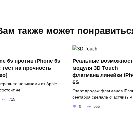
Вам также может понравитьс
ne 6s против iPhone 6s
Реальные возможнос
: тест на прочность
модуля 3D Touch
ео]
флагмана линейки iPh
6S
чередь за новинками от Apple
 состоит не
Старт продаж флагманов iPho
сентября сделала счастливым
715
0
666