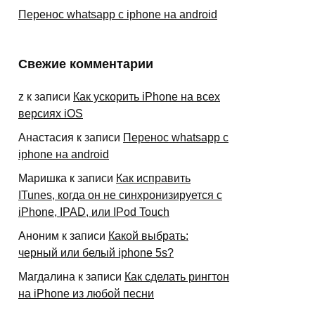
Перенос whatsapp с iphone на android
Свежие комментарии
z
к записи
Как ускорить iPhone на всех
версиях iOS
Анастасия
к записи
Перенос whatsapp с
iphone на android
Маришка
к записи
Как исправить
ITunes, когда он не синхронизируется с
iPhone, IPAD, или IPod Touch
Аноним
к записи
Какой выбрать:
черный или белый iphone 5s?
Магдалина
к записи
Как сделать рингтон
на iPhone из любой песни