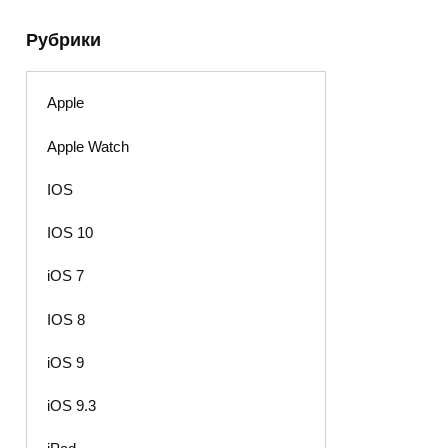
Рубрики
Apple
Apple Watch
IOS
IOS 10
iOS 7
IOS 8
iOS 9
iOS 9.3