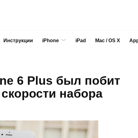
Инструкции
iPhone
iPad
Mac / OS X
App
e 6 Plus был побит
 скорости набора