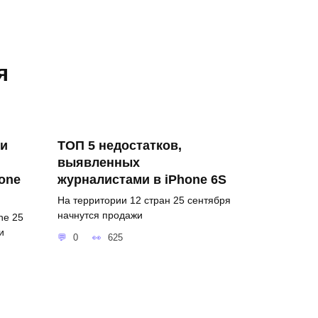
я
ти
ТОП 5 недостатков,
выявленных
one
журналистами в iPhone 6S
На территории 12 стран 25 сентября
начнутся продажи
ne 25
и
0
625