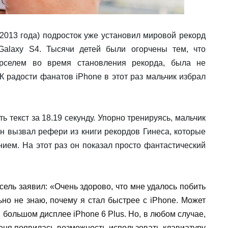
 2013 года) подросток уже установил мировой рекорд
alaxy S4. Тысячи детей были огорчены тем, что
арселем во время становления рекорда, была не
 К радости фанатов
iPhone
в этот раз мальчик избрал
 текст за 18.19 секунду. Упорно тренируясь, мальчик
н вызвал рефери из книги рекордов Гинеса, которые
ием. На этот раз он показал просто фантастический
ель заявил: «Очень здорово, что мне удалось побить
ьно не знаю, почему я стал быстрее с
iPhone
. Может
 в большом дисплее
iPhone
6
Plus
. Но, в любом случае,
меня появилась возможность использовать клавиатуру