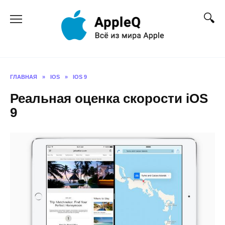
Перейти
к
содержанию
ГЛАВНАЯ
»
IOS
»
IOS 9
Реальная оценка скорости iOS
9