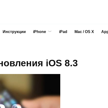
Инструкции
iPhone
iPad
Mac / OS X
App
овления iOS 8.3