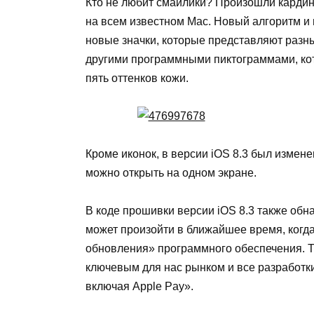
Кто не любит смайлики? Произошли кардин
на всем известном
Mac
. Новый алгоритм и
новые значки, которые представляют разны
другими программными пиктограммами, ко
пять оттенков кожи.
Кроме иконок, в версии
iOS
8.3 был измене
можно открыть на одном экране.
В коде прошивки версии
iOS
8.3 также обн
может произойти в ближайшее время, когд
обновления» программного обеспечения. Тим
ключевым для нас рынком и все разработки,
включая
Apple
Pay
».