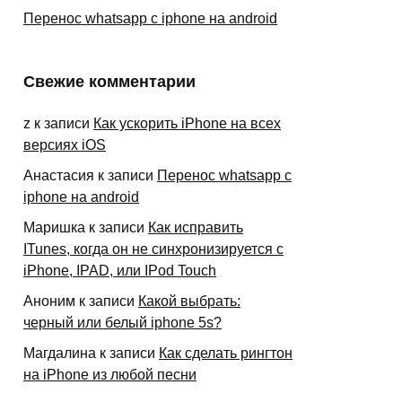
Перенос whatsapp с iphone на android
Свежие комментарии
z
к записи
Как ускорить iPhone на всех
версиях iOS
Анастасия
к записи
Перенос whatsapp с
iphone на android
Маришка
к записи
Как исправить
ITunes, когда он не синхронизируется с
iPhone, IPAD, или IPod Touch
Аноним
к записи
Какой выбрать:
черный или белый iphone 5s?
Магдалина
к записи
Как сделать рингтон
на iPhone из любой песни