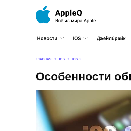
Перейти
к
содержанию
Новости
IOS
Джейлбрейк
ГЛАВНАЯ
»
IOS
»
IOS 8
Особенности обн