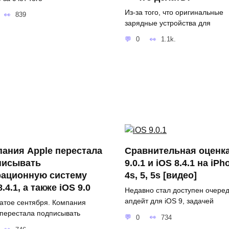
Из-за того, что оригинальные
839
зарядные устройства для
0
1.1k.
ания Apple перестала
Сравнительная оценка
писывать
9.0.1 и iOS 8.4.1 на iPh
рационную систему
4s, 5, 5s [видео]
8.4.1, а также iOS 9.0
Недавно стал доступен очере
апдейт для iOS 9, задачей
атое сентября. Компания
 перестала подписывать
0
734