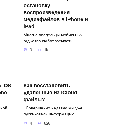
остановку
воспроизведения
медиафайлов в iPhone и
iPad
Многие владельцы мобильных
гаджетов любят засыпать
0
1k.
 iOS
Как восстановить
one
удаленные из iCloud
файлы?
дной
Совершенно недавно мы уже
публиковали информацию
4
826