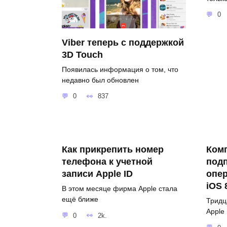
0
Viber теперь с поддержкой
3D Touch
Появилась информация о том, что
недавно был обновлен
0
837
Как прикрепить номер
Комп
телефона к учетной
под
записи Apple ID
опе
iOS 
В этом месяце фирма Apple стала
ещё ближе
Тридц
Apple
0
2k.