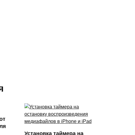
я
от
ля
Установка таймера на