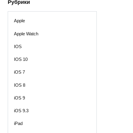
Рубрики
Apple
Apple Watch
IOS
IOS 10
iOS 7
IOS 8
iOS 9
iOS 9.3
iPad