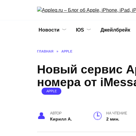
Перейти
к
содержанию
Новости
IOS
Джейлбрейк
ГЛАВНАЯ
»
APPLE
Новый сервис Ap
номера от iMess
APPLE
АВТОР
НА ЧТЕНИЕ
Кирилл А.
2 мин.