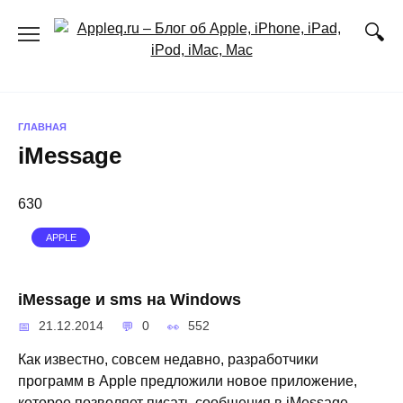
Перейти
к
содержанию
ГЛАВНАЯ
iMessage
630
APPLE
iMessage и sms на Windows
21.12.2014
0
552
Как известно, совсем недавно, разработчики
программ в Apple предложили новое приложение,
которое позволяет писать сообщения в iMessage