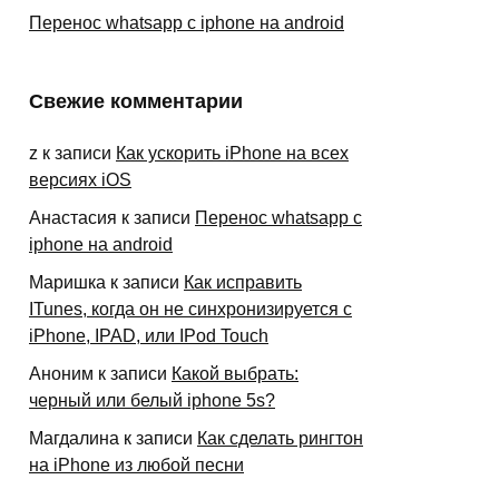
Перенос whatsapp с iphone на android
Свежие комментарии
z
к записи
Как ускорить iPhone на всех
версиях iOS
Анастасия
к записи
Перенос whatsapp с
iphone на android
Маришка
к записи
Как исправить
ITunes, когда он не синхронизируется с
iPhone, IPAD, или IPod Touch
Аноним
к записи
Какой выбрать:
черный или белый iphone 5s?
Магдалина
к записи
Как сделать рингтон
на iPhone из любой песни