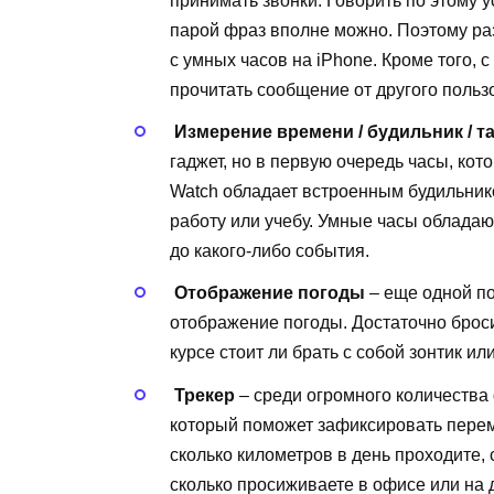
принимать звонки. Говорить по этому у
парой фраз вполне можно. Поэтому ра
с умных часов на iPhone. Кроме того,
прочитать сообщение от другого польз
​
Измерение времени / будильник / т
гаджет, но в первую очередь часы, кот
Watch обладает встроенным будильник
работу или учебу. Умные часы облада
до какого-либо события.
​
Отображение погоды
– еще одной п
отображение погоды. Достаточно бросит
курсе стоит ли брать с собой зонтик ил
​
Трекер
– среди огромного количества
который поможет зафиксировать перем
сколько километров в день проходите,
сколько просиживаете в офисе или на