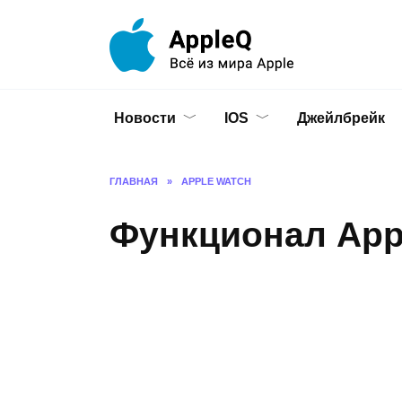
Перейти
к
содержанию
Новости
IOS
Джейлбрейк
ГЛАВНАЯ
»
APPLE WATCH
Функционал App