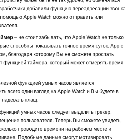
стройству может быть не так удобно, но обменяться
зработчики добавили функцию переадресации звонка
 с помощью Apple Watch можно отправить или
ователя.
аймер
– не стоит забывать, что Apple Watch не только
орые способны показывать точное время суток. Apple
ом, благодаря которому Вы не сможете проспать
ют функцией таймера, который может отмерять время
олезной функцией умных часов является
ь всего один взгляд на Apple Watch и Вы будете в
и надевать плащ.
 функций умных часов следует выделить трекер,
ещение пользователя. Теперь Вы сможете увидеть,
 сколько проводите времени на рабочем месте и
 диване. Подобные данные смогут мотивировать