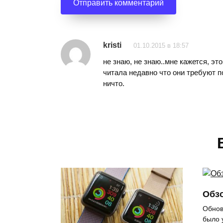
kristi
01.10.2015 в 18:57
не знаю, не знаю..мне кажется, эт
читала недавно что они требуют 
ничто.
Обзо
Обнов
было 