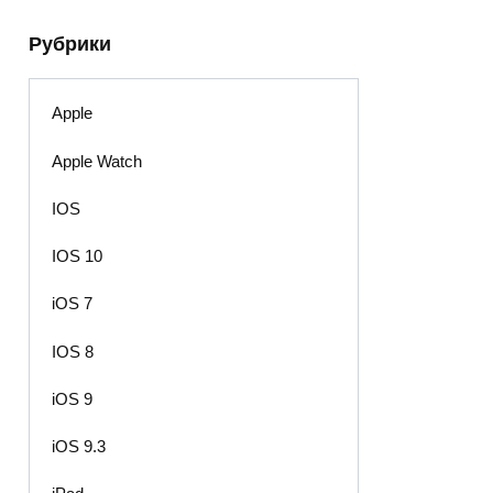
Рубрики
Apple
Apple Watch
IOS
IOS 10
iOS 7
IOS 8
iOS 9
iOS 9.3