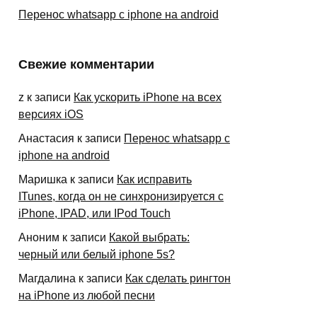
Перенос whatsapp с iphone на android
Свежие комментарии
z
к записи
Как ускорить iPhone на всех
версиях iOS
Анастасия
к записи
Перенос whatsapp с
iphone на android
Маришка
к записи
Как исправить
ITunes, когда он не синхронизируется с
iPhone, IPAD, или IPod Touch
Аноним
к записи
Какой выбрать:
черный или белый iphone 5s?
Магдалина
к записи
Как сделать рингтон
на iPhone из любой песни