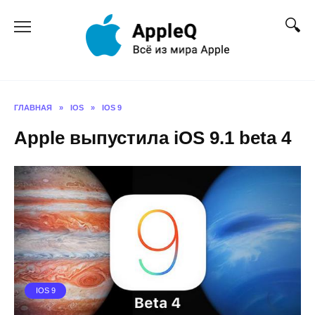
Перейти
к
содержанию
ГЛАВНАЯ
»
IOS
»
IOS 9
Apple выпустила iOS 9.1 beta 4
IOS 9