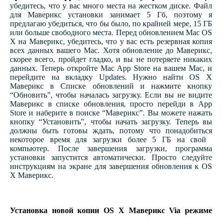
убедитесь, что у вас много места на жестком диске. Файл
для Маверикс установки занимает 5 Гб, поэтому я
предлагаю убедиться, что бы было, по крайней мере, 15 ГБ
или больше свободного места. Перед обновлением Mac OS
X на Маверикс, убедитесь, что у вас есть резервная копия
всех данных вашего Mac.
Хотя обновление до Маверикс,
скорее всего, пройдет гладко, и вы не потеряете никаких
данных.
Теперь откройте Mac App Store на вашем Mac, и
перейдите на вкладку Updates.
Нужно н
айти OS X
Маверикс в Списке обновлений и нажмите кнопку
“Обновить”, чтобы началась загрузку.
Если вы не видите
Маверикс в списке обновления, просто перейди в App
Store и наберите в поиске “Маверикс”
. Вы можете нажать
кнопку “Установить”, чтобы начать загрузку. Теперь вы
должны быть готовы ждать, потому что понадобиться
некоторое время для загрузки более 5 ГБ на свой ​​
компьютер. После завершения загрузки, программа
установки запустится автоматически. Просто следуйте
инструкциям на экране для завершения обновления к OS
X Маверикс.
Установка новой копии OS X Маверикс Via режиме