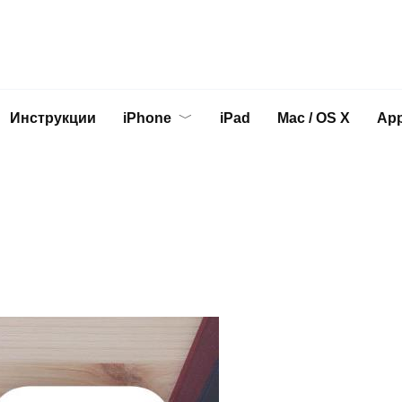
Инструкции
iPhone
iPad
Mac / OS X
App