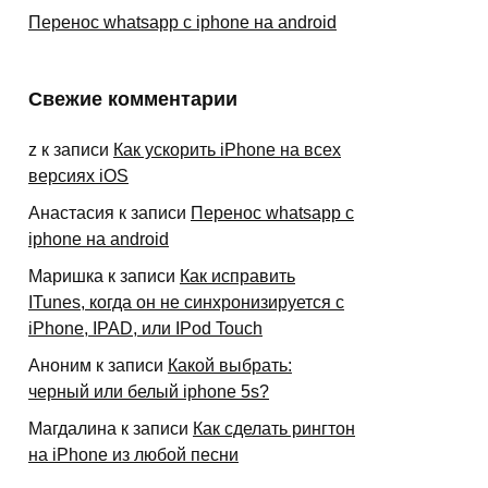
Перенос whatsapp с iphone на android
Свежие комментарии
z
к записи
Как ускорить iPhone на всех
версиях iOS
Анастасия
к записи
Перенос whatsapp с
iphone на android
Маришка
к записи
Как исправить
ITunes, когда он не синхронизируется с
iPhone, IPAD, или IPod Touch
Аноним
к записи
Какой выбрать:
черный или белый iphone 5s?
Магдалина
к записи
Как сделать рингтон
на iPhone из любой песни