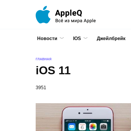
Перейти
к
содержанию
Новости
IOS
Джейлбрейк
ГЛАВНАЯ
iOS 11
3951