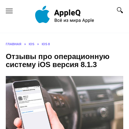
Перейти
к
содержанию
ГЛАВНАЯ
»
IOS
»
IOS 8
Отзывы про операционную
систему iOS версия 8.1.3