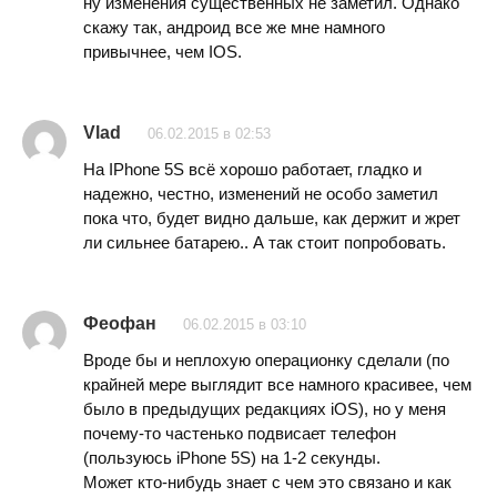
ну изменения существенных не заметил. Однако
скажу так, андроид все же мне намного
привычнее, чем IOS.
Vlad
06.02.2015 в 02:53
На IPhone 5S всё хорошо работает, гладко и
надежно, честно, изменений не особо заметил
пока что, будет видно дальше, как держит и жрет
ли сильнее батарею.. А так стоит попробовать.
Феофан
06.02.2015 в 03:10
Вроде бы и неплохую операционку сделали (по
крайней мере выглядит все намного красивее, чем
было в предыдущих редакциях iOS), но у меня
почему-то частенько подвисает телефон
(пользуюсь iPhone 5S) на 1-2 секунды.
Может кто-нибудь знает с чем это связано и как