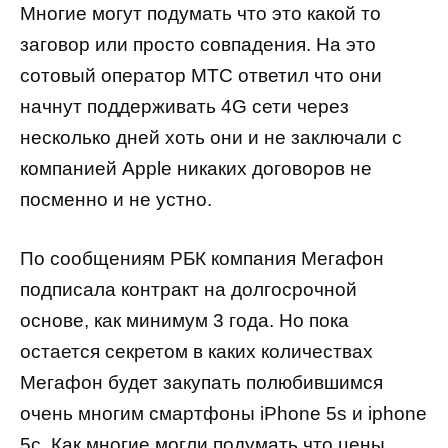
Многие могут подумать что это какой то
заговор или просто совпадения. На это
сотовый оператор
MTC
ответил что они
начнут поддерживать 4
G
сети через
несколько дней хоть они и не заключали с
компанией
Apple
никаких договоров не
посменно и не устно.
По сообщениям РБК компания Мегафон
подписала контракт на долгосрочной
основе, как минимум 3 года. Но пока
остается секретом в каких количествах
Мегафон будет закупать полюбившимся
очень многим смартфоны
iPhone
5
s
и
iphone
5
c
. Как многие могли подумать что цены