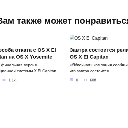
Вам также может понравитьс
особа отката с OS X El
Завтра состоится рел
tan на OS X Yosemite
OS X El Capitan
 финальная версия
«Яблочная» компания сообщи
ционной системы X El Capitan
что завтра состоится
1.1k.
0
608