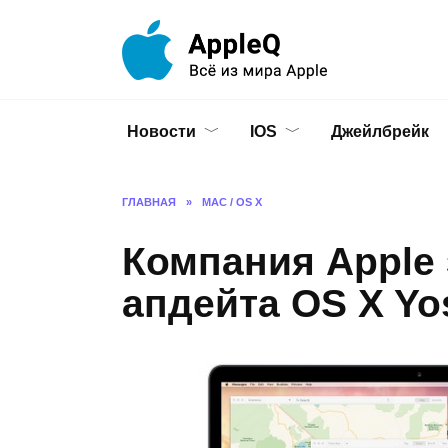
Перейти
к
содержанию
Новости
IOS
Джейлбрейк
ГЛАВНАЯ
»
MAC / OS X
Компания Apple 
апдейта OS X Yos