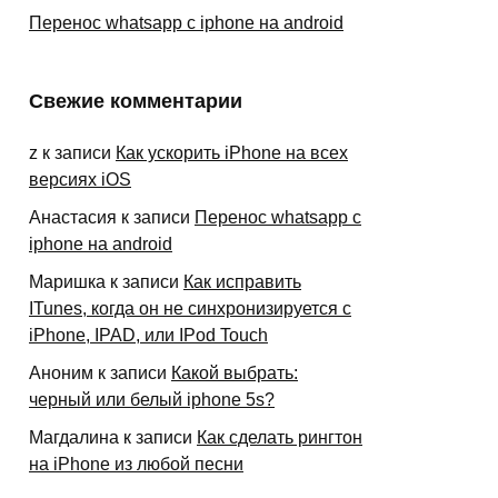
Перенос whatsapp с iphone на android
Свежие комментарии
z
к записи
Как ускорить iPhone на всех
версиях iOS
Анастасия
к записи
Перенос whatsapp с
iphone на android
Маришка
к записи
Как исправить
ITunes, когда он не синхронизируется с
iPhone, IPAD, или IPod Touch
Аноним
к записи
Какой выбрать:
черный или белый iphone 5s?
Магдалина
к записи
Как сделать рингтон
на iPhone из любой песни