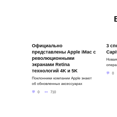
Официально
3 сп
представлены Apple iMac с
Capi
революционными
Новая
экранами Retina
опера
технологий 4K и 5K
0
Поклонники компании Apple знают
об обновленных аксессуарах
0
710