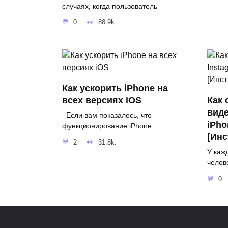
случаях, когда пользователь
0
88.9k.
Как ускорить iPhone на
всех версиях iOS
Как 
виде
Если вам показалось, что
iPho
функционирование iPhone
[Инс
2
31.8k.
У каж
челов
0