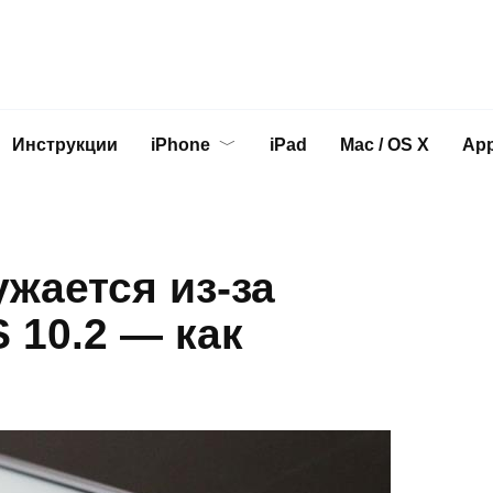
Инструкции
iPhone
iPad
Mac / OS X
App
ужается из-за
 10.2 — как