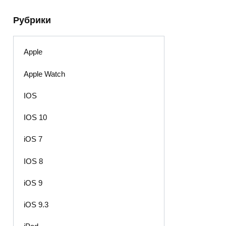
Рубрики
Apple
Apple Watch
IOS
IOS 10
iOS 7
IOS 8
iOS 9
iOS 9.3