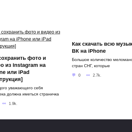
Как скачать всю музык
ВК на iPhone
сохранить фото и
Большое количество меломано
о из Instagram на
стран СНГ, которые
ne или iPad
0
2.7k.
трукция]
дого уважающего себя
ека должна иметься страничка
1.9k.