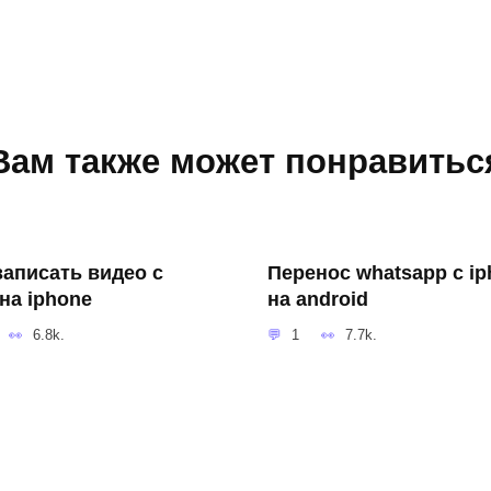
Вам также может понравитьс
записать видео с
Перенос whatsapp с i
на iphone
на android
6.8k.
1
7.7k.