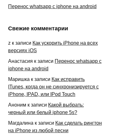
Перенос whatsapp с iphone на android
Свежие комментарии
z
к записи
Как ускорить iPhone на всех
версиях iOS
Анастасия
к записи
Перенос whatsapp с
iphone на android
Маришка
к записи
Как исправить
ITunes, когда он не синхронизируется с
iPhone, IPAD, или IPod Touch
Аноним
к записи
Какой выбрать:
черный или белый iphone 5s?
Магдалина
к записи
Как сделать рингтон
на iPhone из любой песни