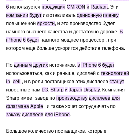
6
используется
продукция
OMRON
и
Radiant
.
Эти
компании
будут
изготавливать
одиночную
пленку
повышенной
яркости
,
и
это
производство
будет
намного
высшего
качества
и
достаточно
дороже
.
В
iPhone
6
будет
намного
мощнее
процессор
,
при
котором
еще
больше
ускорится
действие
телефона
.
По
данным
других
источников
,
в
iPhone
6
будет
использоваться
,
как
и
раньше
,
дисплей
с
технологией
in
–
cell
,
и
в
роли
поставщиков
этих
дисплеев
станут
известные
нам
LG
,
Sharp
и
Japan
Display
.
Компания
Sharp
имеет
завод
по
производству
дисплеев
для
флагмана
Apple
,
и
также
хочет
сотрудничать
по
заказу
дисплеев
для
iPhone
.
Большое
количество
поставщиков
,
которые