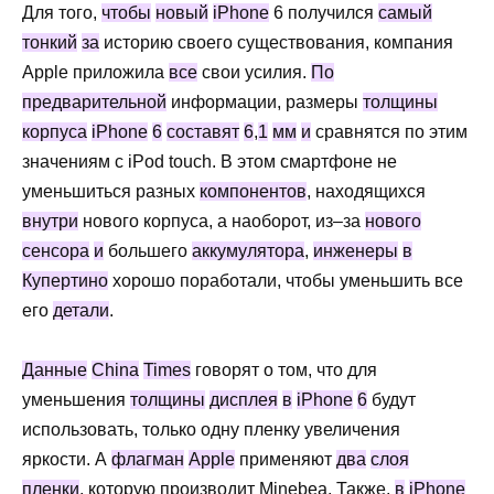
Для
того
,
чтобы
новый
iPhone
6
получился
самый
тонкий
за
историю
своего
существования
,
компания
Apple
приложила
все
свои
усилия
.
По
предварительной
информации
,
размеры
толщины
корпуса
iPhone
6
составят
6
,
1
мм
и
сравнятся
по
этим
значениям
с
iPod
touch
.
В
этом
смартфоне
не
уменьшиться
разных
компонентов
,
находящихся
внутри
нового
корпуса
,
а
наоборот
,
из
–
за
нового
сенсора
и
большего
аккумулятора
,
инженеры
в
Купертино
хорошо
поработали
,
чтобы
уменьшить
все
его
детали
.
Данные
China
Times
говорят
о
том
,
что
для
уменьшения
толщины
дисплея
в
iPhone
6
будут
использовать
,
только
одну
пленку
увеличения
яркости
.
А
флагман
Apple
применяют
два
слоя
пленки
,
которую
производит
Minebea
.
Также
,
в
iPhone