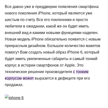
Все
давно
уже
в
преддверии
появления
смартфона
нового
поколения
iPhone
,
который
является
уже
шестым
по
счету
.
Все
его
поклонники
и
просто
любители
в
ожидании
,
какой
же
он
будет
иметь
внешний
вид
и
какими
новыми
функциями
наделен
.
Новая
модель
iPhone
обязательно
появится
с
новым
прекрасным
дизайном
.
Большое
количество
макетов
помогут
Вам
создать
новый
образ
iPhone
6
,
который
будет
иметь
увеличенные
габариты
и
самый
тонкий
корпус
в
истории
смартфонов
от
Apple
.
Это
техническое
решение
производителя
с
тонким
корпусом
может
выразится
в
дефиците
при
его
продажах
.