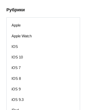
Рубрики
Apple
Apple Watch
IOS
IOS 10
iOS 7
IOS 8
iOS 9
iOS 9.3