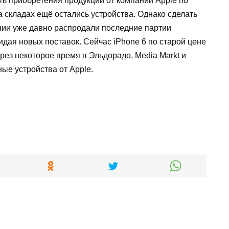
ть приобретения продукции от компании Apple по
а складах ещё остались устройства. Однако сделать
пании уже давно распродали последние партии
дая новых поставок. Сейчас iPhone 6 по старой цене
ез некоторое время в Эльдорадо, Media Markt и
ые устройства от Apple.