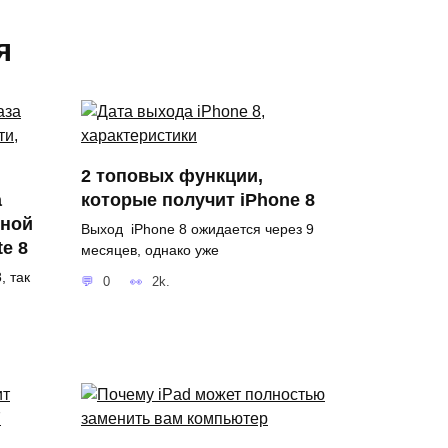
я
2 топовых функции,
а
которые получит iPhone 8
вной
Выход iPhone 8 ожидается через 9
te 8
месяцев, однако уже
, так
0
2k.