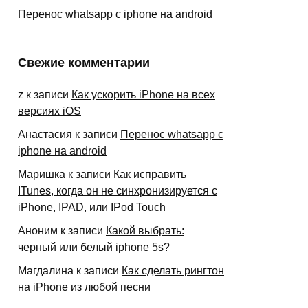
Перенос whatsapp с iphone на android
Свежие комментарии
z
к записи
Как ускорить iPhone на всех
версиях iOS
Анастасия
к записи
Перенос whatsapp с
iphone на android
Маришка
к записи
Как исправить
ITunes, когда он не синхронизируется с
iPhone, IPAD, или IPod Touch
Аноним
к записи
Какой выбрать:
черный или белый iphone 5s?
Магдалина
к записи
Как сделать рингтон
на iPhone из любой песни