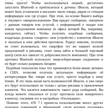
очень просто! Чтобы воспользоваться опцией, достаточно
запустить Bluetooth и приблизиться к датчику iBeacon, который
може
т быть установлен в магазине около товара, рядом со стендом
информации или где угодно. При этом, на основе Вашего выбора
и текущего «микроположения» Вам придет сообщение, связанное
с данным товаром или услугой, с информацией о скидке или
новом предложении компании (в офисе которой Вы, например,
находитесь сейчас). Чтобы получать подобные сообщения,
владельцы должны «спарить» свое устройство с клиентом iBeacon
и оказаться в зоне действия протокола. Радиус невелик, поэтому
не стоит волноваться, что смартфон тут же накроет волной
предложений и рекламы, стоит лишь зайти в большой торговый
центр (хотя все зависит от добросовестности компании). При этом
протокол Bluetooth использует энергосберегающее соединение и
не будет сильно разряжать батарею.
Подобная технология пока что применяется более-менее активно
в США, позволяя получать актуальную информацию об
интересующем Вас товаре или услуге, просто подойдя к нему
ближе. И это лишь малая часть возможностей iBeacon, и уже скоро
его будут использовать не только с целью рекламы и привлечения
клиентов. Что касается навязчивости такого рода сообщений, Вы
всегда можете отказаться от услуг протокола (или конкретного
клиента), отключив его в н
астройках «Геолокации».
Помимо этого, iOS 7.1 принесла пользователям много других
полезных изменений и обновлений, среди которых поддержка