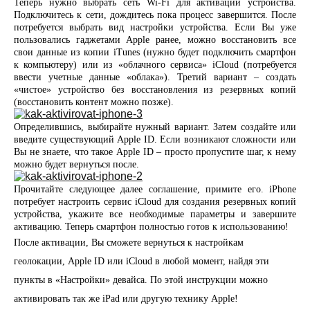
Теперь нужно выбрать сеть Wi-Fi для активации устройства.
Подключитесь к сети, дождитесь пока процесс завершится. После
потребуется выбрать вид настройки устройства. Если Вы уже
пользовались гаджетами Apple ранее, можно восстановить все
свои данные из копии iTunes (нужно будет подключить смартфон
к компьютеру) или из «облачного сервиса» iCloud (потребуется
ввести учетные данные «облака»). Третий вариант – создать
«чистое» устройство без восстановления из резервных копий
(восстановить контент можно позже).
Определившись, выбирайте нужный вариант. Затем создайте или
введите существующий Apple ID. Если возникают сложности или
Вы не знаете, что такое Apple ID – просто пропустите шаг, к нему
можно будет вернуться после.
Прочитайте следующее далее соглашение, примите его. iPhone
потребует настроить сервис iCloud для создания резервных копий
устройства, укажите все необходимые параметры и завершите
активацию. Теперь смартфон полностью готов к использованию!
После активации, Вы сможете вернуться к настройкам
геолокации, Apple ID или iCloud в любой момент, найдя эти
пункты в «Настройки» девайса. По этой инструкции можно
активировать так же iPad или другую технику Apple!