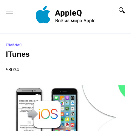
Перейти
к
содержанию
ГЛАВНАЯ
ITunes
58034