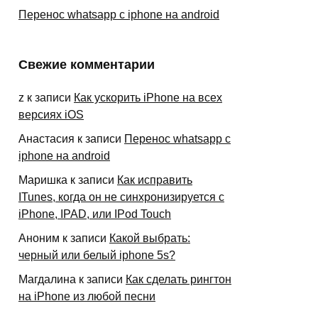
Перенос whatsapp с iphone на android
Свежие комментарии
z
к записи
Как ускорить iPhone на всех
версиях iOS
Анастасия
к записи
Перенос whatsapp с
iphone на android
Маришка
к записи
Как исправить
ITunes, когда он не синхронизируется с
iPhone, IPAD, или IPod Touch
Аноним
к записи
Какой выбрать:
черный или белый iphone 5s?
Магдалина
к записи
Как сделать рингтон
на iPhone из любой песни