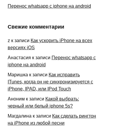
Перенос whatsapp с iphone на android
Свежие комментарии
z
к записи
Как ускорить iPhone на всех
версиях iOS
Анастасия
к записи
Перенос whatsapp с
iphone на android
Маришка
к записи
Как исправить
ITunes, когда он не синхронизируется с
iPhone, IPAD, или IPod Touch
Аноним
к записи
Какой выбрать:
черный или белый iphone 5s?
Магдалина
к записи
Как сделать рингтон
на iPhone из любой песни