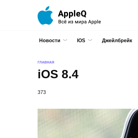
Перейти
к
содержанию
Новости
IOS
Джейлбрейк
ГЛАВНАЯ
iOS 8.4
373