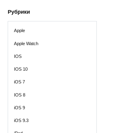
Рубрики
Apple
Apple Watch
IOS
IOS 10
iOS 7
IOS 8
iOS 9
iOS 9.3